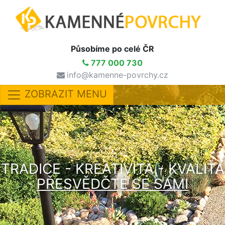
Působíme po celé ČR
777 000 730
info@kamenne-povrchy.cz
ZOBRAZIT MENU
TRADICE - KREATIVITA - KVALITA
PŘESVĚDČTE SE SAMI