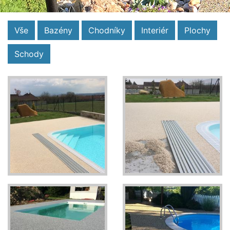
Vše
Bazény
Chodníky
Interiér
Plochy
Schody